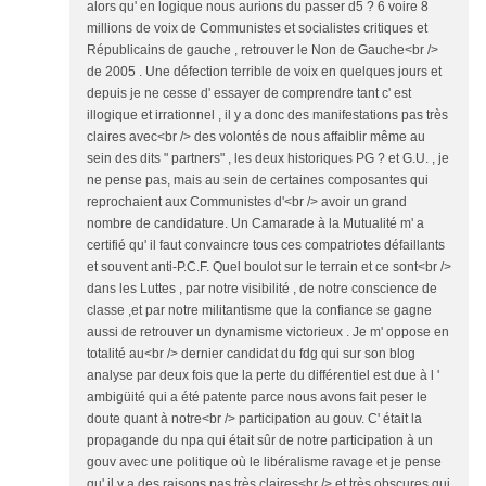
alors qu' en logique nous aurions du passer d5 ? 6 voire 8
millions de voix de Communistes et socialistes critiques et
Républicains de gauche , retrouver le Non de Gauche<br />
de 2005 . Une défection terrible de voix en quelques jours et
depuis je ne cesse d' essayer de comprendre tant c' est
illogique et irrationnel , il y a donc des manifestations pas très
claires avec<br /> des volontés de nous affaiblir même au
sein des dits " partners" , les deux historiques PG ? et G.U. , je
ne pense pas, mais au sein de certaines composantes qui
reprochaient aux Communistes d'<br /> avoir un grand
nombre de candidature. Un Camarade à la Mutualité m' a
certifié qu' il faut convaincre tous ces compatriotes défaillants
et souvent anti-P.C.F. Quel boulot sur le terrain et ce sont<br />
dans les Luttes , par notre visibilité , de notre conscience de
classe ,et par notre militantisme que la confiance se gagne
aussi de retrouver un dynamisme victorieux . Je m' oppose en
totalité au<br /> dernier candidat du fdg qui sur son blog
analyse par deux fois que la perte du différentiel est due à l '
ambigüité qui a été patente parce nous avons fait peser le
doute quant à notre<br /> participation au gouv. C' était la
propagande du npa qui était sûr de notre participation à un
gouv avec une politique où le libéralisme ravage et je pense
qu' il y a des raisons pas très claires<br /> et très obscures qui