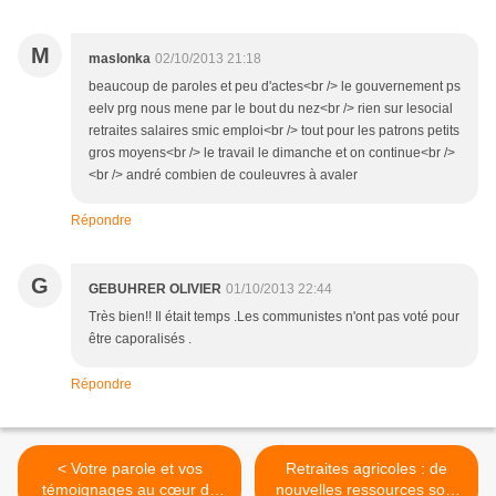
M
maslonka
02/10/2013 21:18
beaucoup de paroles et peu d'actes<br /> le gouvernement ps
eelv prg nous mene par le bout du nez<br /> rien sur lesocial
retraites salaires smic emploi<br /> tout pour les patrons petits
gros moyens<br /> le travail le dimanche et on continue<br />
<br /> andré combien de couleuvres à avaler
Répondre
G
GEBUHRER OLIVIER
01/10/2013 22:44
Très bien!! Il était temps .Les communistes n'ont pas voté pour
être caporalisés .
Répondre
< Votre parole et vos
Retraites agricoles : de
témoignages au cœur du
nouvelles ressources sont