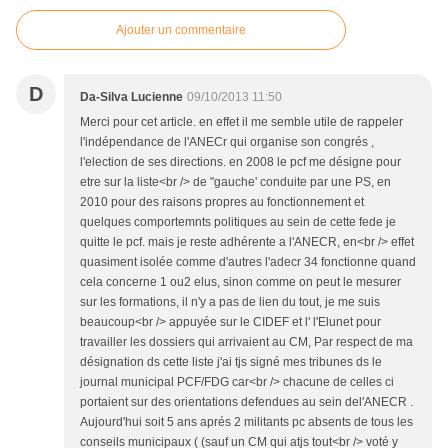
Ajouter un commentaire
D
Da-Silva Lucienne
09/10/2013 11:50
Merci pour cet article. en effet il me semble utile de rappeler
l'indépendance de l'ANECr qui organise son congrés ,
l'election de ses directions. en 2008 le pcf me désigne pour
etre sur la liste<br /> de "gauche' conduite par une PS, en
2010 pour des raisons propres au fonctionnement et
quelques comportemnts politiques au sein de cette fede je
quitte le pcf. mais je reste adhérente a l'ANECR, en<br /> effet
quasiment isolée comme d'autres l'adecr 34 fonctionne quand
cela concerne 1 ou2 elus, sinon comme on peut le mesurer
sur les formations, il n'y a pas de lien du tout, je me suis
beaucoup<br /> appuyée sur le CIDEF et l' l'Elunet pour
travailler les dossiers qui arrivaient au CM, Par respect de ma
désignation ds cette liste j'ai tjs signé mes tribunes ds le
journal municipal PCF/FDG car<br /> chacune de celles ci
portaient sur des orientations defendues au sein del'ANECR .
Aujourd'hui soit 5 ans aprés 2 militants pc absents de tous les
conseils municipaux ( (sauf un CM qui atjs tout<br /> voté y