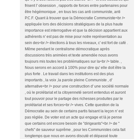
frisent l' obsession , rapports de forces entre partenaires pour
être hégémonique , en tous les cas anti communiste, anti
P.C.F. Quant à trouver que la Démocratie Communiste<br />
appliquée lors des décisions stratégiques de la plus haute
importance est interrogative et que la décision appartient aux
adhérents n' est pas de mise pour notre représentation au
sein des<br /> élections à tous les niveaux, c' est fort de café .
Même pendant le centralisme démocratique après
discussions très animées et texte amendée nous avons
toujours mis toutes les problématiques sur la<br /> table. ,
Nous serons en accord à 100% pour dire qu' elle doit être la
plus forte . Le travail dans les institutions est des plus
importants , la voix ,la parole pleine Communiste , d'
alternative<br /> pour une construction d' une société normale
, où le prolétariat et la citoyenneté seront entendus et auront
tout pouvoir pour le partage des richesses produites par le
prolétariat et ses forces<br /> vives. Cette question de la
Démocratie au sein de certains partis faisant la leçon n' est
pas réglée. De voter est un acte qui engage et là je pense
que certains ont encore besoin de "dirigeants"<br /> de "
chefs" de sauveur suprême , pour les Communistes cela fait
longtemps que nous en avons discuté et dépassé toute