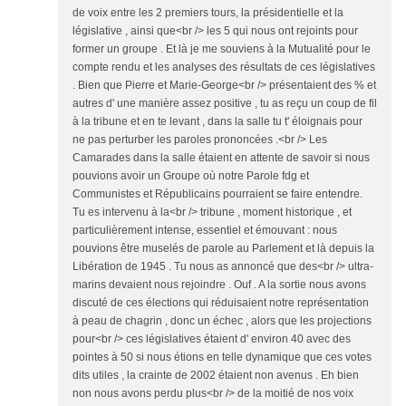
de voix entre les 2 premiers tours, la présidentielle et la
législative , ainsi que<br /> les 5 qui nous ont rejoints pour
former un groupe . Et là je me souviens à la Mutualité pour le
compte rendu et les analyses des résultats de ces législatives
. Bien que Pierre et Marie-George<br /> présentaient des % et
autres d' une manière assez positive , tu as reçu un coup de fil
à la tribune et en te levant , dans la salle tu t' éloignais pour
ne pas perturber les paroles prononcées .<br /> Les
Camarades dans la salle étaient en attente de savoir si nous
pouvions avoir un Groupe où notre Parole fdg et
Communistes et Républicains pourraient se faire entendre.
Tu es intervenu à la<br /> tribune , moment historique , et
particulièrement intense, essentiel et émouvant : nous
pouvions être muselés de parole au Parlement et là depuis la
Libération de 1945 . Tu nous as annoncé que des<br /> ultra-
marins devaient nous rejoindre . Ouf . A la sortie nous avons
discuté de ces élections qui réduisaient notre représentation
à peau de chagrin , donc un échec , alors que les projections
pour<br /> ces législatives étaient d' environ 40 avec des
pointes à 50 si nous étions en telle dynamique que ces votes
dits utiles , la crainte de 2002 étaient non avenus . Eh bien
non nous avons perdu plus<br /> de la moitié de nos voix