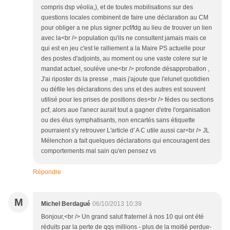
compris dsp véolia,), et de toutes mobilisations sur des
questions locales combinent de faire une déclaration au CM
pour obliger a ne plus signer pcf/fdg au lieu de trouver un lien
avec la<br /> population qu'ils ne consultent jamais mais ce
qui est en jeu c'est le ralliement a la Maire PS actuelle pour
des postes d'adjoints, au moment ou une vaste colere sur le
mandat actuel, souléve une<br /> profonde désapprobation ,
J'ai riposter ds la presse , mais j'ajoute que l'elunet quotidien
ou défile les déclarations des uns et des autres est souvent
utilisé pour les prises de positions des<br /> fédes ou sections
pcf, alors aue l'anecr aurait tout a gagner d'etre l'organisation
ou des élus symphatisants, non encartés sans étiquette
pourraient s'y retrouver L'article d' A C utile aussi car<br /> JL
Mélenchon a fait quelques déclarations qui encouragent des
comportements mal sain qu'en pensez vs
Répondre
M
Michel Berdagué
06/10/2013 10:39
Bonjour,<br /> Un grand salut fraternel à nos 10 qui ont été
réduits par la perte de qqs millions - plus de la moitié perdue-