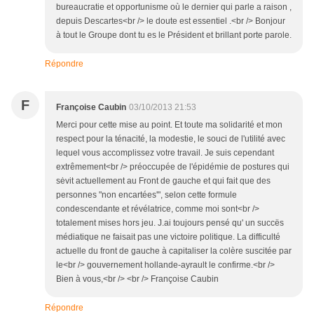
bureaucratie et opportunisme où le dernier qui parle a raison ,
depuis Descartes<br /> le doute est essentiel .<br /> Bonjour
à tout le Groupe dont tu es le Président et brillant porte parole.
Répondre
F
Françoise Caubin
03/10/2013 21:53
Merci pour cette mise au point. Et toute ma solidarité et mon
respect pour la ténacité, la modestie, le souci de l'utilité avec
lequel vous accomplissez votre travail. Je suis cependant
extrêmement<br /> préoccupée de l'épidémie de postures qui
sėvit actuellement au Front de gauche et qui fait que des
personnes "non encartées'", selon cette formule
condescendante et révélatrice, comme moi sont<br />
totalement mises hors jeu. J.ai toujours pensé qu' un succës
médiatique ne faisait pas une victoire politique. La difficulté
actuelle du front de gauche à capitaliser la colère suscitée par
le<br /> gouvernement hollande-ayrault le confirme.<br />
Bien à vous,<br /> <br /> Françoise Caubin
Répondre