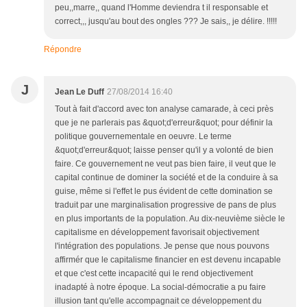
peu,,marre,, quand l'Homme deviendra t il responsable et
correct,,, jusqu'au bout des ongles ??? Je sais,, je délire. !!!!!
Répondre
J
Jean Le Duff
27/08/2014 16:40
Tout à fait d'accord avec ton analyse camarade, à ceci près
que je ne parlerais pas &quot;d'erreur&quot; pour définir la
politique gouvernementale en oeuvre. Le terme
&quot;d'erreur&quot; laisse penser qu'il y a volonté de bien
faire. Ce gouvernement ne veut pas bien faire, il veut que le
capital continue de dominer la société et de la conduire à sa
guise, même si l'effet le pus évident de cette domination se
traduit par une marginalisation progressive de pans de plus
en plus importants de la population. Au dix-neuvième siècle le
capitalisme en développement favorisait objectivement
l'intégration des populations. Je pense que nous pouvons
affirmér que le capitalisme financier en est devenu incapable
et que c'est cette incapacité qui le rend objectivement
inadapté à notre époque. La social-démocratie a pu faire
illusion tant qu'elle accompagnait ce développement du