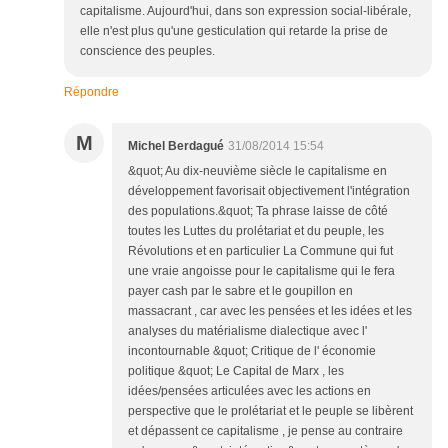
capitalisme. Aujourd'hui, dans son expression social-libérale,
elle n'est plus qu'une gesticulation qui retarde la prise de
conscience des peuples.
Répondre
M
Michel Berdagué
31/08/2014 15:54
&quot; Au dix-neuvième siècle le capitalisme en
développement favorisait objectivement l'intégration
des populations.&quot; Ta phrase laisse de côté
toutes les Luttes du prolétariat et du peuple, les
Révolutions et en particulier La Commune qui fut
une vraie angoisse pour le capitalisme qui le fera
payer cash par le sabre et le goupillon en
massacrant , car avec les pensées et les idées et les
analyses du matérialisme dialectique avec l'
incontournable &quot; Critique de l' économie
politique &quot; Le Capital de Marx , les
idées/pensées articulées avec les actions en
perspective que le prolétariat et le peuple se libèrent
et dépassent ce capitalisme , je pense au contraire