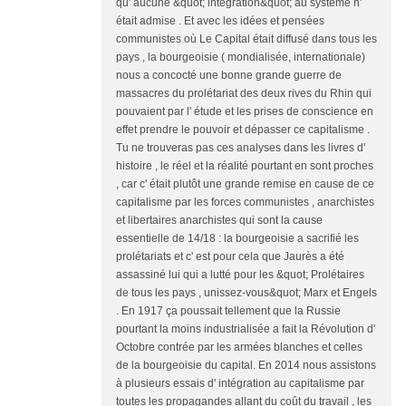
qu' aucune &quot; intégration&quot; au système n'
était admise . Et avec les idées et pensées
communistes où Le Capital était diffusé dans tous les
pays , la bourgeoisie ( mondialisée, internationale)
nous a concocté une bonne grande guerre de
massacres du prolétariat des deux rives du Rhin qui
pouvaient par l' étude et les prises de conscience en
effet prendre le pouvoir et dépasser ce capitalisme .
Tu ne trouveras pas ces analyses dans les livres d'
histoire , le réel et la réalité pourtant en sont proches
, car c' était plutôt une grande remise en cause de ce
capitalisme par les forces communistes , anarchistes
et libertaires anarchistes qui sont la cause
essentielle de 14/18 : la bourgeoisie a sacrifié les
prolétariats et c' est pour cela que Jaurès a été
assassiné lui qui a lutté pour les &quot; Prolétaires
de tous les pays , unissez-vous&quot; Marx et Engels
. En 1917 ça poussait tellement que la Russie
pourtant la moins industrialisée a fait la Révolution d'
Octobre contrée par les armées blanches et celles
de la bourgeoisie du capital. En 2014 nous assistons
à plusieurs essais d' intégration au capitalisme par
toutes les propagandes allant du coût du travail , les