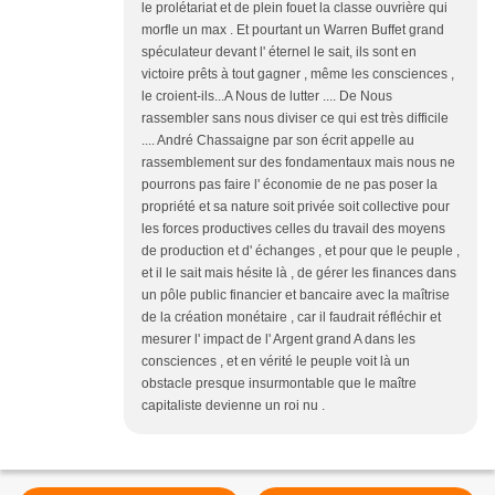
le prolétariat et de plein fouet la classe ouvrière qui
morfle un max . Et pourtant un Warren Buffet grand
spéculateur devant l' éternel le sait, ils sont en
victoire prêts à tout gagner , même les consciences ,
le croient-ils...A Nous de lutter .... De Nous
rassembler sans nous diviser ce qui est très difficile
.... André Chassaigne par son écrit appelle au
rassemblement sur des fondamentaux mais nous ne
pourrons pas faire l' économie de ne pas poser la
propriété et sa nature soit privée soit collective pour
les forces productives celles du travail des moyens
de production et d' échanges , et pour que le peuple ,
et il le sait mais hésite là , de gérer les finances dans
un pôle public financier et bancaire avec la maîtrise
de la création monétaire , car il faudrait réfléchir et
mesurer l' impact de l' Argent grand A dans les
consciences , et en vérité le peuple voit là un
obstacle presque insurmontable que le maître
capitaliste devienne un roi nu .