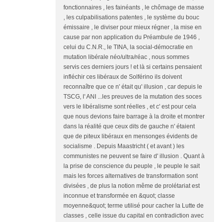
fonctionnaires , les fainéants , le chômage de masse
, les culpabilisations patentes , le système du bouc
émissaire , le diviser pour mieux régner , la mise en
cause par non application du Préambule de 1946 ,
celui du C.N.R., le TINA, la social-démocratie en
mutation libérale néo/ultra/réac , nous sommes
servis ces derniers jours ! et là si certains pensaient
infléchir ces libéraux de Solférino ils doivent
reconnaître que ce n' était qu' illusion , car depuis le
TSCG, l' ANI ...les preuves de la mutation des soces
vers le libéralisme sont réelles , et c' est pour cela
que nous devions faire barrage à la droite et montrer
dans la réalité que ceux dits de gauche n' étaient
que de piteux libéraux en mensonges évidents de
socialisme . Depuis Maastricht ( et avant ) les
communistes ne peuvent se faire d' illusion . Quant à
la prise de conscience du peuple , le peuple le sait
mais les forces alternatives de transformation sont
divisées , de plus la notion même de prolétariat est
inconnue et transformée en &quot; classe
moyenne&quot; terme utilisé pour cacher la Lutte de
classes , celle issue du capital en contradiction avec