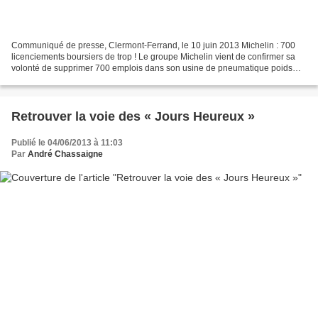
Communiqué de presse, Clermont-Ferrand, le 10 juin 2013 Michelin : 700
licenciements boursiers de trop ! Le groupe Michelin vient de confirmer sa
volonté de supprimer 700 emplois dans son usine de pneumatique poids
lourds à Joué-les-Tours, sur les 930...
Retrouver la voie des « Jours Heureux »
Publié le 04/06/2013 à 11:03
Par
André Chassaigne