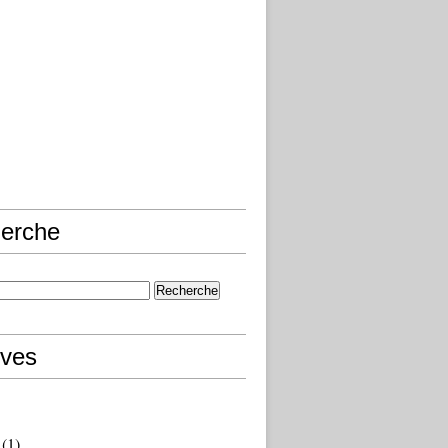
erche
ives
(1)