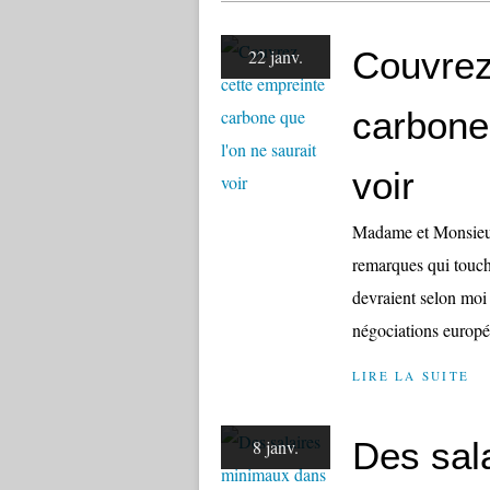
Couvrez
22 janv.
carbone 
voir
Madame et Monsieur 
remarques qui touch
devraient selon moi 
négociations europée
LIRE LA SUITE
Des sal
8 janv.