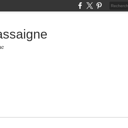
assaigne
me