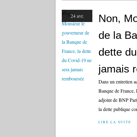
Non, Mo
24 avr.
de la B
dette d
jamais 
Dans un entretien a
Banque de France, F
adjoint de BNP Parib
la dette publique con
LIRE LA SUITE