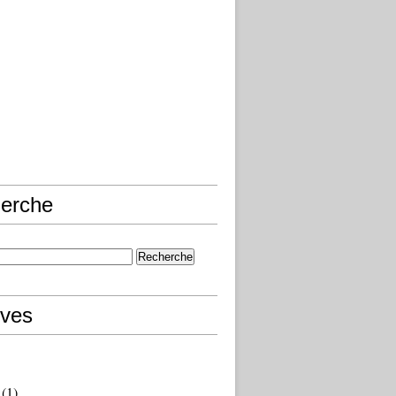
erche
ives
(1)