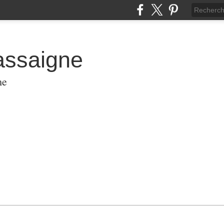
assaigne
me