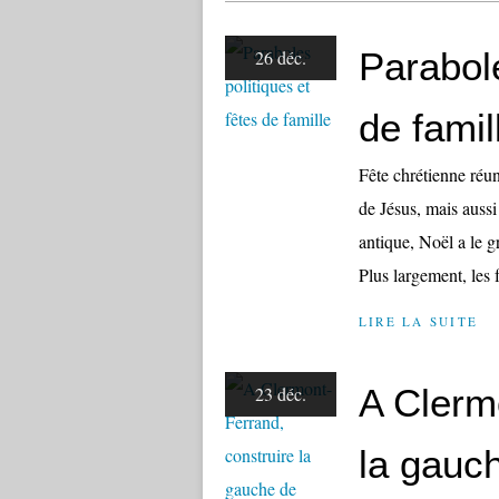
Parabole
26 déc.
de famil
Fête chrétienne réun
de Jésus, mais aussi
antique, Noël a le 
Plus largement, les f
LIRE LA SUITE
A Clerm
23 déc.
la gauc