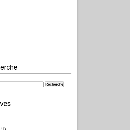
erche
ives
(1)