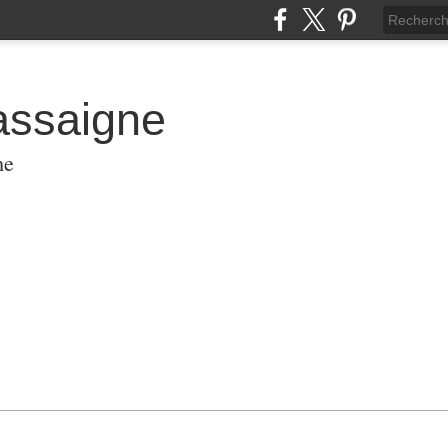
assaigne
me