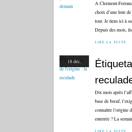
A Clermont-Ferrand,
choix d’une liste de
tour. Je tiens ici à 
Depuis des mois, ils 
LIRE LA SUITE
Étiqueta
18 déc.
reculad
Dix mois après l’aff
base de bœuf, l’exi
connaître l’origine 
enterrée ? La semain
LIRE LA SUITE