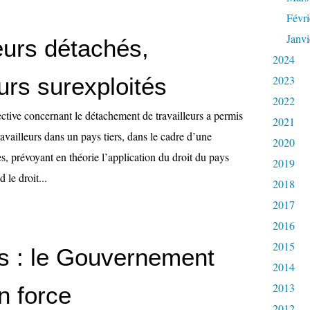
Févri
Janvi
eurs détachés,
2024
eurs surexploités
2023
2022
ctive concernant le détachement de travailleurs a permis
2021
availleurs dans un pays tiers, dans le cadre d’une
2020
es, prévoyant en théorie l’application du droit du pays
2019
 le droit...
2018
2017
2016
2015
es : le Gouvernement
2014
2013
n force
2012