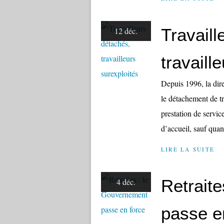
Travaill
12 déc.
travaill
Depuis 1996, la dire
le détachement de tr
prestation de servic
d’accueil, sauf quand
LIRE LA SUITE
Retrait
4 déc.
passe e