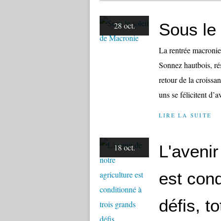
Sous le 
28 oct.
La rentrée macronien
Sonnez hautbois, rés
retour de la croissa
uns se félicitent d’av
LIRE LA SUITE
L'avenir
18 oct.
est cond
défis, t