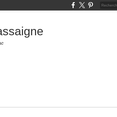
assaigne
me