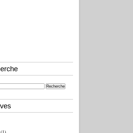
erche
ives
(1)