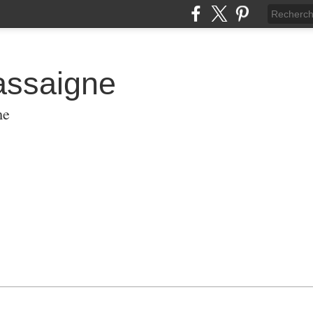
assaigne
me