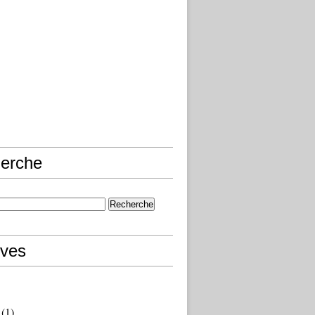
erche
ives
(1)