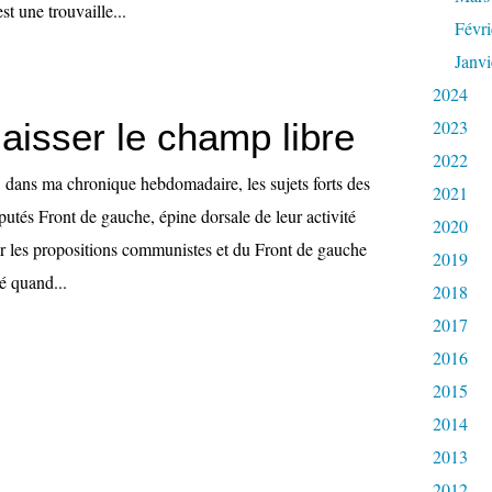
st une trouvaille...
Févri
Janvi
2024
aisser le champ libre
2023
2022
, dans ma chronique hebdomadaire, les sujets forts des
2021
putés Front de gauche, épine dorsale de leur activité
2020
er les propositions communistes et du Front de gauche
2019
té quand...
2018
2017
2016
2015
2014
2013
2012