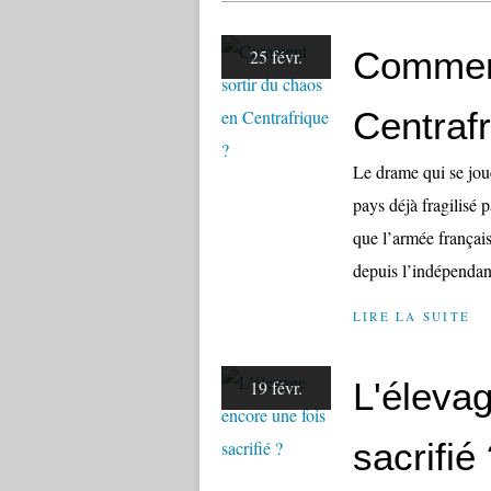
Comment
25 févr.
Centrafr
Le drame qui se joue
pays déjà fragilisé 
que l’armée français
depuis l’indépendan
LIRE LA SUITE
L'éleva
19 févr.
sacrifié