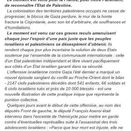
de reconnaître l’Etat de Palestine.
La colonisation des territoires palestiniens occupés ne cesse de
progresser, le blocus de Gaza perdure, le mur de la honte
fracture la Cisjordanie, avec son lot d’arbitraire, de souffrances et
d’humiliations.
Le moment est venu car ces graves reculs amenuisent
chaque jour l’espoir d’une paix juste que les peuples
israéliens et palestiniens se désespèrent d’obtenir.
Ils
rendent chaque jour plus incertaine la solution de deux Etats
soutenue par l’ensemble de la communauté internationale : celle
d’un Etat palestinien indépendant et libre vivant pacifiquement
aux côtés d’un Etat israélien garanti dans sa sécurité.
L’offensive israélienne contre Gaza l’été dernier a marqué un
nouvel épisode sanglant du conflit au Proche-Orient dont le bilan
- 2147 civils palestiniens décédés dont 541 enfants, 66 soldats et
6 civils israéliens tués et près de 10 000 blessés - est une
nouvelle illustration de cette pratique inique que représente la
punition collective.
Quelques jours avant le début de cette offensive, au nom des
députés Front de gauche, le député François Asensi était
intervenu dans l’enceinte de l’hémicycle pour mettre en garde
contre d’éventuelles représailles suite à l’assassinat des trois
adolescents israéliens : «Parce que leur mort est injuste, elle ne