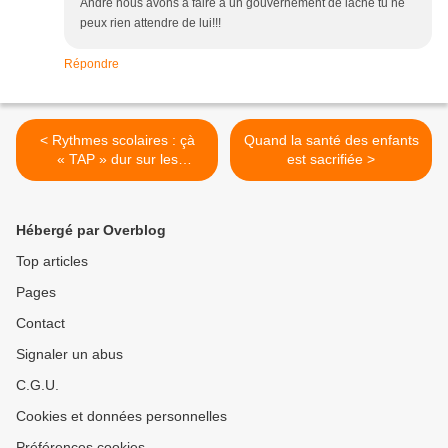
André nous avons à faire à un gouvernement de lâche tu ne
peux rien attendre de lui!!!
Répondre
< Rythmes scolaires : çà
Quand la santé des enfants
« TAP » dur sur les
est sacrifiée >
communes
Hébergé par Overblog
Top articles
Pages
Contact
Signaler un abus
C.G.U.
Cookies et données personnelles
Préférences cookies