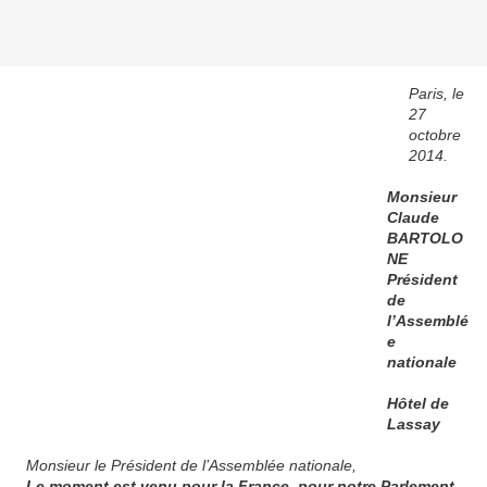
Paris, le
27
octobre
2014.
Monsieur
Claude
BARTOLO
NE
Président
de
l’Assemblé
e
nationale
Hôtel de
Lassay
Monsieur le Président de l’Assemblée nationale,
Le moment est venu pour la France, pour notre Parlement,