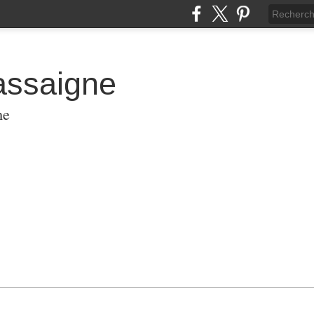
assaigne
me