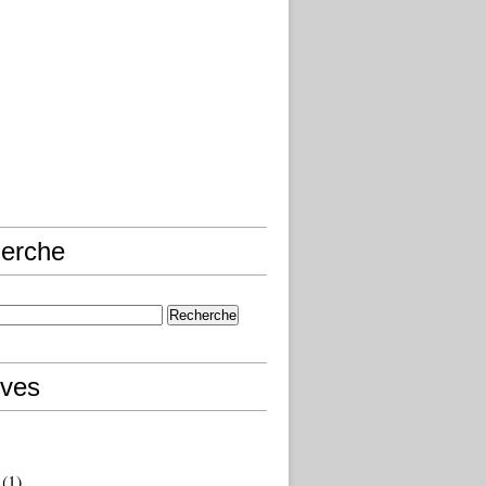
erche
ives
(1)