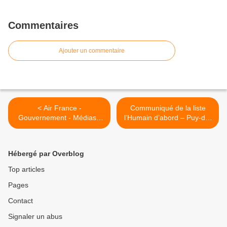
Commentaires
Ajouter un commentaire
< Air France -
Communiqué de la liste
Gouvernement - Médias :
l’Humain d’abord – Puy-de-
flagrant délit de violence de
Dôme du samedi 14
classe
novembre 2015 >
Hébergé par Overblog
Top articles
Pages
Contact
Signaler un abus