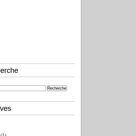
erche
ives
(1)