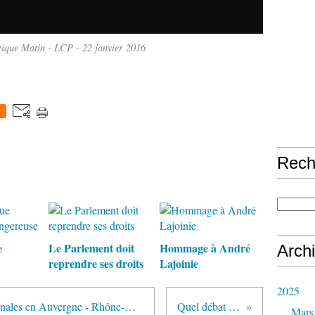
itique Matin - LCP - 22 janvier 2016
0
Rech
e
Le Parlement doit
Hommage à André
Arch
reprendre ses droits
Lajoinie
2025
Deuxième tour des élections régionales en Auvergne - Rhône-Alpes : l’appel d’André Chassaigne (PCF) et de Jean-Marc Miguet (MRC)
Quel débat politique à gauche ?
Mars