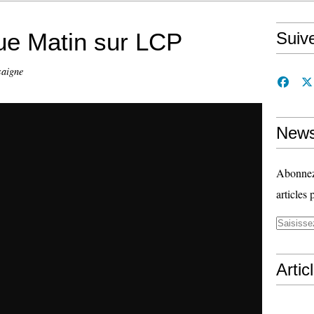
que Matin sur LCP
Suiv
saigne
News
Abonnez-
articles 
Artic