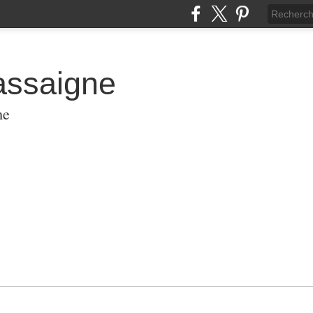
assaigne
me