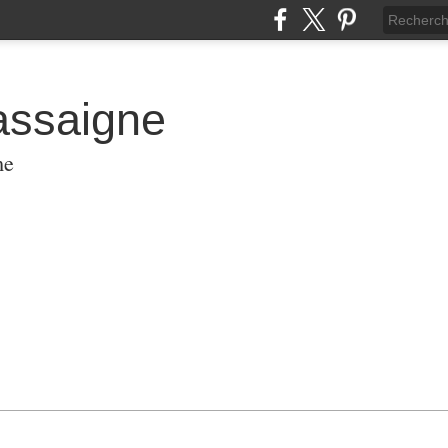
assaigne
me