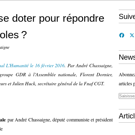
 se doter pour répondre
Suiv
oles ?
aigne
News
nal L'Humanité le 16 février 2016
.
Par André Chassaigne,
groupe GDR à l’Assemblée nationale, Florent Dornier,
Abonnez-
eurs et Julien Huck, secrétaire général de la Fnaf CGT.
articles 
Artic
rale
par André Chassaigne, député communiste et président
le