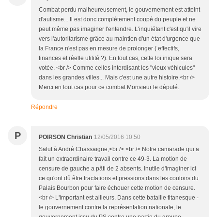
Combat perdu malheureusement, le gouvernement est atteint
d'autisme... Il est donc complètement coupé du peuple et ne
peut même pas imaginer l'entendre. L'inquiétant c'est qu'il vire
vers l'autoritarisme grâce au maintien d'un état d'urgence que
la France n'est pas en mesure de prolonger ( effectifs,
finances et réelle utilité ?). En tout cas, cette loi inique sera
votée. <br /> Comme celles interdisant les "vieux véhicules"
dans les grandes villes... Mais c'est une autre histoire.<br />
Merci en tout cas pour ce combat Monsieur le député.
Répondre
P
POIRSON Christian
12/05/2016 10:50
Salut à André Chassaigne,<br /> <br /> Notre camarade qui a
fait un extraordinaire travail contre ce 49-3. La motion de
censure de gauche a pâti de 2 absents. Inutile d'imaginer ici
ce qu'ont dû être tractations et pressions dans les couloirs du
Palais Bourbon pour faire échouer cette motion de censure.
<br /> L'important est ailleurs. Dans cette bataille titanesque -
le gouvernement contre la représentation nationale, le