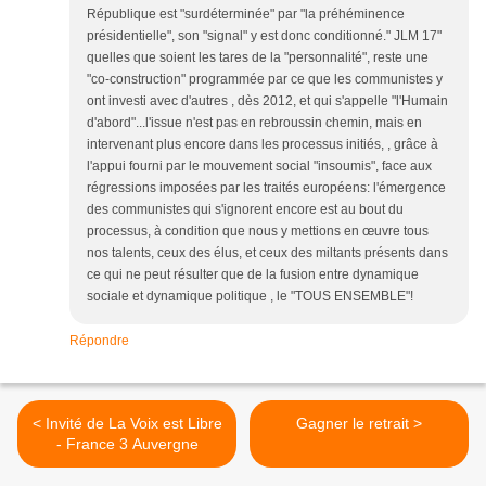
République est "surdéterminée" par "la préhéminence
présidentielle", son "signal" y est donc conditionné." JLM 17"
quelles que soient les tares de la "personnalité", reste une
"co-construction" programmée par ce que les communistes y
ont investi avec d'autres , dès 2012, et qui s'appelle "l'Humain
d'abord"...l'issue n'est pas en rebroussin chemin, mais en
intervenant plus encore dans les processus initiés, , grâce à
l'appui fourni par le mouvement social "insoumis", face aux
régressions imposées par les traités européens: l'émergence
des communistes qui s'ignorent encore est au bout du
processus, à condition que nous y mettions en œuvre tous
nos talents, ceux des élus, et ceux des miltants présents dans
ce qui ne peut résulter que de la fusion entre dynamique
sociale et dynamique politique , le "TOUS ENSEMBLE"!
Répondre
< Invité de La Voix est Libre
Gagner le retrait >
- France 3 Auvergne