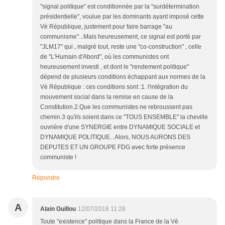
"signal politique" est conditionnée par la "surdétermination
présidentielle", voulue par les dominants ayant imposé cette
Vè République, justement pour faire barrage "au
communisme"...Mais heureusement, ce signal est porté par
"JLM17" qui , malgré tout, reste une "co-construction" , celle
de "L'Humain d'Abord", où les communistes ont
heureusement investi , et dont le "rendement politique"
dépend de plusieurs conditions échappant aux normes de la
Vè République : ces conditions sont :1. l'intégration du
mouvement social dans la remise en cause de la
Constitution.2.Que les communistes ne rebroussent pas
chemin.3 qu'ils soient dans ce "TOUS ENSEMBLE" la cheville
ouvrière d'une SYNERGIE entre DYNAMIQUE SOCIALE et
DYNAMIQUE POLITIQUE...Alors, NOUS AURONS DES
DEPUTES ET UN GROUPE FDG avec forte présence
communiste !
Répondre
A
Alain Guillou
12/07/2016 11:28
Toute "existence" politique dans la France de la Vè