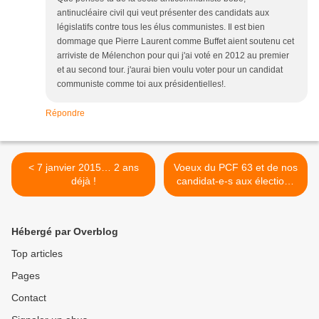
antinucléaire civil qui veut présenter des candidats aux
législatifs contre tous les élus communistes. Il est bien
dommage que Pierre Laurent comme Buffet aient soutenu cet
arriviste de Mélenchon pour qui j'ai voté en 2012 au premier
et au second tour. j'aurai bien voulu voter pour un candidat
communiste comme toi aux présidentielles!.
Répondre
< 7 janvier 2015… 2 ans
Voeux du PCF 63 et de nos
déjà !
candidat-e-s aux élections
législatives des 11 et 18 juin
2017 >
Hébergé par Overblog
Top articles
Pages
Contact