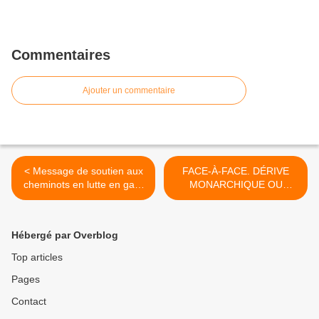
Commentaires
Ajouter un commentaire
< Message de soutien aux
FACE-À-FACE. DÉRIVE
cheminots en lutte en gare
MONARCHIQUE OU
de Clermont-Ferrand le 14
MEILLEURE «
mai 2018
EFFICACITÉ » DU
PARLEMENT ? >
Hébergé par Overblog
Top articles
Pages
Contact