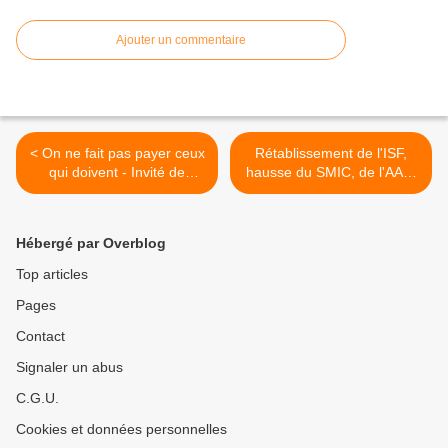
Ajouter un commentaire
< On ne fait pas payer ceux
Rétablissement de l'ISF,
qui doivent - Invité de
hausse du SMIC, de l'AAH,
France Info le 19 décembre
épargne populaire, intégrité
2018
des élus : soutenez les
propositions des député-e-s
Hébergé par Overblog
communistes >
Top articles
Pages
Contact
Signaler un abus
C.G.U.
Cookies et données personnelles