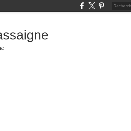
assaigne
me