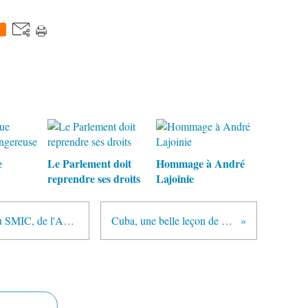
0
e
Le Parlement doit
Hommage à André
reprendre ses droits
Lajoinie
Rétablissement de l'ISF, hausse du SMIC, de l'AAH, épargne populaire, intégrité des élus : soutenez les propositions des député-e-s communistes
Cuba, une belle leçon de démocratie active - Entretien dans l'Humanité Dimanche