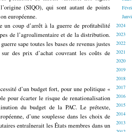
e l’origine (SIQO), qui sont autant de points
Févri
sion européenne.
Janvi
 un coup d’arrêt à la guerre de profitabilité
2024
pes de l’agroalimentaire et de la distribution.
2023
e guerre sape toutes les bases de revenus justes
2022
2021
 sur des prix d’achat couvrant les coûts de
2020
2019
2018
2017
cessité d’un budget fort, pour une politique «
2016
e pour écarter le risque de renationalisation
2015
inution du budget de la PAC. Le prétexte,
2014
ropéenne, d’une souplesse dans les choix de
2013
aires entraînerait les États membres dans un
2012