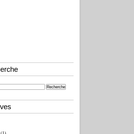
erche
ives
(1)