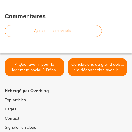
Commentaires
Ajouter un commentaire
< Quel avenir pour le
Conclusions du grand débat
logement social ? Débat
: la déconnexion avec les
public du 1er mars 2019 à
revendications de notre
Thiers
peuple est totale ! >
Hébergé par Overblog
Top articles
Pages
Contact
Signaler un abus