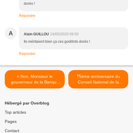
dorés !
Répondre
A
Alain GUILLOU
24/05/2020 09:50
Ils méritaient bien ça ces godillots dorés !
Répondre
< Non, Monsieur le
75ème anniversaire du
gouverneur de la Banque
Conseil National de la
de France, la dette du
Résistance - Lettre ouverte
Covid-19 ne sera jamais
au Premier ministre >
remboursée
Hébergé par Overblog
Top articles
Pages
Contact