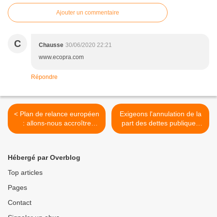
Ajouter un commentaire
C
Chausse
30/06/2020 22:21
www.ecopra.com
Répondre
< Plan de relance européen
Exigeons l'annulation de la
: allons-nous accroître
part des dettes publiques
encore notre dépendance
détenue par la BCE >
aux marchés financiers ?
Hébergé par Overblog
Top articles
Pages
Contact