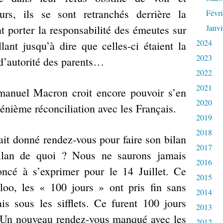
rs, ils se sont retranchés derrière la
Févri
nt porter la responsabilité des émeutes sur
Janvi
2024
lant jusqu’à dire que celles-ci étaient la
2023
’autorité des parents…
2022
2021
manuel Macron croit encore pouvoir s’en
2020
 énième réconciliation avec les Français.
2019
2018
vait donné rendez-vous pour faire son bilan
2017
ilan de quoi ? Nous ne saurons jamais
2016
oncé à s’exprimer pour le 14 Juillet. Ce
2015
loo, les « 100 jours » ont pris fin sans
2014
s sous les sifflets. Ce furent 100 jours
2013
. Un nouveau rendez-vous manqué avec les
2012