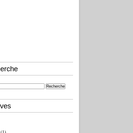
erche
ives
(1)