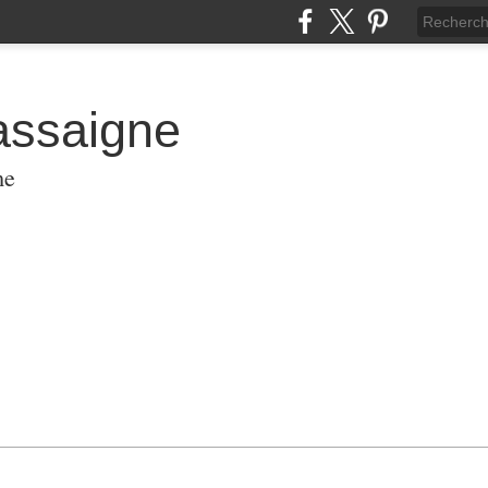
assaigne
me