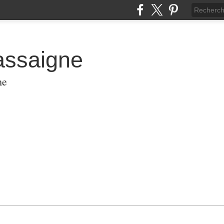
assaigne
me