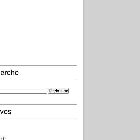
erche
ives
(1)