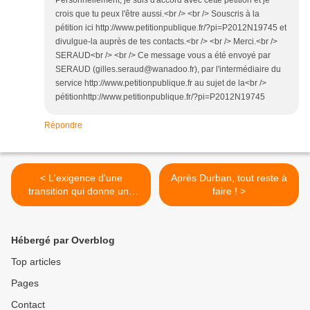
Personnellement, je suis d'accord avec cette pétition et je
crois que tu peux l'être aussi.<br /> <br /> Souscris à la
pétition ici http://www.petitionpublique.fr/?pi=P2012N19745 et
divulgue-la auprès de tes contacts.<br /> <br /> Merci.<br />
SERAUD<br /> <br /> Ce message vous a été envoyé par
SERAUD (gilles.seraud@wanadoo.fr), par l'intermédiaire du
service http://www.petitionpublique.fr au sujet de la<br />
pétitionhttp://www.petitionpublique.fr/?pi=P2012N19745
Répondre
< L'exigence d'une
Après Durban, tout reste à
transition qui donne une
faire ! >
place forte aux travailleurs
Hébergé par Overblog
Top articles
Pages
Contact