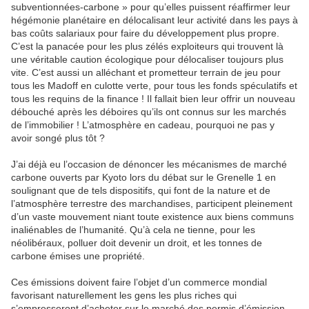
subventionnées-carbone » pour qu’elles puissent réaffirmer leur
hégémonie planétaire en délocalisant leur activité dans les pays à
bas coûts salariaux pour faire du développement plus propre.
C’est la panacée pour les plus zélés exploiteurs qui trouvent là
une véritable caution écologique pour délocaliser toujours plus
vite. C’est aussi un alléchant et prometteur terrain de jeu pour
tous les Madoff en culotte verte, pour tous les fonds spéculatifs et
tous les requins de la finance ! Il fallait bien leur offrir un nouveau
débouché après les déboires qu’ils ont connus sur les marchés
de l’immobilier ! L’atmosphère en cadeau, pourquoi ne pas y
avoir songé plus tôt ?
J’ai déjà eu l’occasion de dénoncer les mécanismes de marché
carbone ouverts par Kyoto lors du débat sur le Grenelle 1 en
soulignant que de tels dispositifs, qui font de la nature et de
l’atmosphère terrestre des marchandises, participent pleinement
d’un vaste mouvement niant toute existence aux biens communs
inaliénables de l’humanité. Qu’à cela ne tienne, pour les
néolibéraux, polluer doit devenir un droit, et les tonnes de
carbone émises une propriété.
Ces émissions doivent faire l’objet d’un commerce mondial
favorisant naturellement les gens les plus riches qui
s’empresseront d’acheter sur le marché des permis d’émission