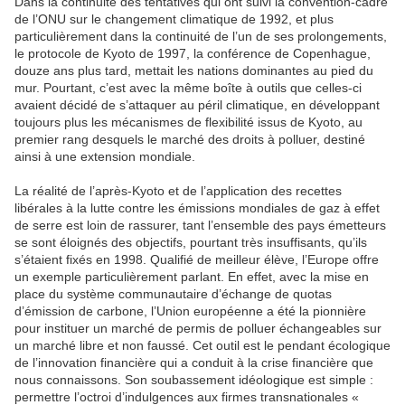
Dans la continuité des tentatives qui ont suivi la convention-cadre
de l’ONU sur le changement climatique de 1992, et plus
particulièrement dans la continuité de l’un de ses prolongements,
le protocole de Kyoto de 1997, la conférence de Copenhague,
douze ans plus tard, mettait les nations dominantes au pied du
mur. Pourtant, c’est avec la même boîte à outils que celles-ci
avaient décidé de s’attaquer au péril climatique, en développant
toujours plus les mécanismes de flexibilité issus de Kyoto, au
premier rang desquels le marché des droits à polluer, destiné
ainsi à une extension mondiale.
La réalité de l’après-Kyoto et de l’application des recettes
libérales à la lutte contre les émissions mondiales de gaz à effet
de serre est loin de rassurer, tant l’ensemble des pays émetteurs
se sont éloignés des objectifs, pourtant très insuffisants, qu’ils
s’étaient fixés en 1998. Qualifié de meilleur élève, l’Europe offre
un exemple particulièrement parlant. En effet, avec la mise en
place du système communautaire d’échange de quotas
d’émission de carbone, l’Union européenne a été la pionnière
pour instituer un marché de permis de polluer échangeables sur
un marché libre et non faussé. Cet outil est le pendant écologique
de l’innovation financière qui a conduit à la crise financière que
nous connaissons. Son soubassement idéologique est simple :
permettre l’octroi d’indulgences aux firmes transnationales «