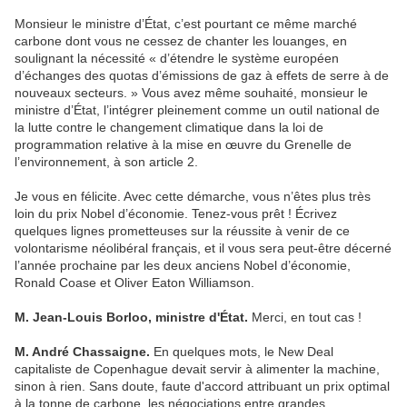
Monsieur le ministre d’État, c’est pourtant ce même marché
carbone dont vous ne cessez de chanter les louanges, en
soulignant la nécessité « d’étendre le système européen
d’échanges des quotas d’émissions de gaz à effets de serre à de
nouveaux secteurs. » Vous avez même souhaité, monsieur le
ministre d’État, l’intégrer pleinement comme un outil national de
la lutte contre le changement climatique dans la loi de
programmation relative à la mise en œuvre du Grenelle de
l’environnement, à son article 2.
Je vous en félicite. Avec cette démarche, vous n’êtes plus très
loin du prix Nobel d’économie. Tenez-vous prêt ! Écrivez
quelques lignes prometteuses sur la réussite à venir de ce
volontarisme néolibéral français, et il vous sera peut-être décerné
l’année prochaine par les deux anciens Nobel d’économie,
Ronald Coase et Oliver Eaton Williamson.
M. Jean-Louis Borloo, ministre d'État.
Merci, en tout cas !
M. André Chassaigne.
En quelques mots, le New Deal
capitaliste de Copenhague devait servir à alimenter la machine,
sinon à rien. Sans doute, faute d'accord attribuant un prix optimal
à la tonne de carbone, les négociations entre grandes