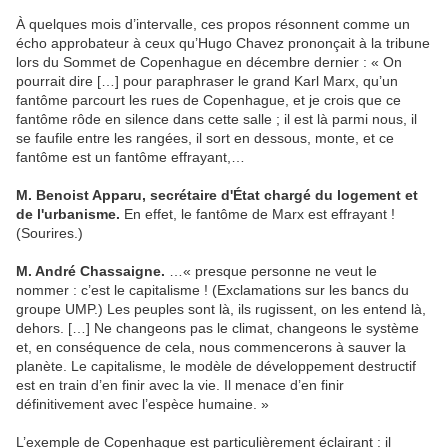
À quelques mois d’intervalle, ces propos résonnent comme un
écho approbateur à ceux qu’Hugo Chavez prononçait à la tribune
lors du Sommet de Copenhague en décembre dernier : « On
pourrait dire […] pour paraphraser le grand Karl Marx, qu’un
fantôme parcourt les rues de Copenhague, et je crois que ce
fantôme rôde en silence dans cette salle ; il est là parmi nous, il
se faufile entre les rangées, il sort en dessous, monte, et ce
fantôme est un fantôme effrayant,…
M. Benoist Apparu, secrétaire d'État chargé du logement et
de l'urbanisme.
En effet, le fantôme de Marx est effrayant !
(Sourires.)
M. André Chassaigne.
…« presque personne ne veut le
nommer : c’est le capitalisme ! (Exclamations sur les bancs du
groupe UMP.) Les peuples sont là, ils rugissent, on les entend là,
dehors. […] Ne changeons pas le climat, changeons le système
et, en conséquence de cela, nous commencerons à sauver la
planète. Le capitalisme, le modèle de développement destructif
est en train d’en finir avec la vie. Il menace d’en finir
définitivement avec l’espèce humaine. »
L’exemple de Copenhague est particulièrement éclairant : il