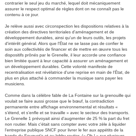
contrarier le seul jeu du marché, lequel doit mécaniquement
assurer le respect optimal de règles dont on ne connaît pas le
contenu à ce jour.
Je relève aussi avec circonspection les dispositions relatives à la
création des directives territoriales d'aménagement et de
développement durables, ainsi qu'un de leurs outils, les projets
d'intérêt général. Alors que l'État ne se lasse pas de confier le
soin aux collectivités de financer et de mettre en œuvre tous les
dispositifs prônés par le Grenelle, il leur accorde une confiance
bien limitée quant à leur capacité à assurer un aménagement et
un développement durables. Cette volonté manifeste de
recentralisation est révélatrice d'une reprise en main de l'État, de
plus en plus attaché à commander la musique sans payer les
musiciens.
Comme dans la célèbre fable de La Fontaine sur la grenouille qui
voulait se faire aussi grosse que le bœuf, la contradiction
permanente entre affichage environnemental et résultats «
s’étend, et s’enfle et se travaille » avec le secteur des transports.
Le Grenelle 1 prévoyait ainsi d'augmenter de 25 % la part du fret
non routier. Mais c'était sans compter avec votre zèle à liquider
l'entreprise publique SNCF pour livrer le fer aux appétits de la
bande du Fouquet’s et au lobby routier. (« Oh ! » sur plusieurs