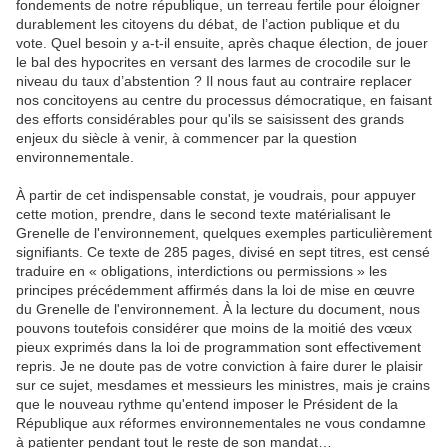
fondements de notre république, un terreau fertile pour éloigner
durablement les citoyens du débat, de l’action publique et du
vote. Quel besoin y a-t-il ensuite, après chaque élection, de jouer
le bal des hypocrites en versant des larmes de crocodile sur le
niveau du taux d’abstention ? Il nous faut au contraire replacer
nos concitoyens au centre du processus démocratique, en faisant
des efforts considérables pour qu'ils se saisissent des grands
enjeux du siècle à venir, à commencer par la question
environnementale.
À partir de cet indispensable constat, je voudrais, pour appuyer
cette motion, prendre, dans le second texte matérialisant le
Grenelle de l'environnement, quelques exemples particulièrement
signifiants. Ce texte de 285 pages, divisé en sept titres, est censé
traduire en « obligations, interdictions ou permissions » les
principes précédemment affirmés dans la loi de mise en œuvre
du Grenelle de l'environnement. À la lecture du document, nous
pouvons toutefois considérer que moins de la moitié des vœux
pieux exprimés dans la loi de programmation sont effectivement
repris. Je ne doute pas de votre conviction à faire durer le plaisir
sur ce sujet, mesdames et messieurs les ministres, mais je crains
que le nouveau rythme qu'entend imposer le Président de la
République aux réformes environnementales ne vous condamne
à patienter pendant tout le reste de son mandat…