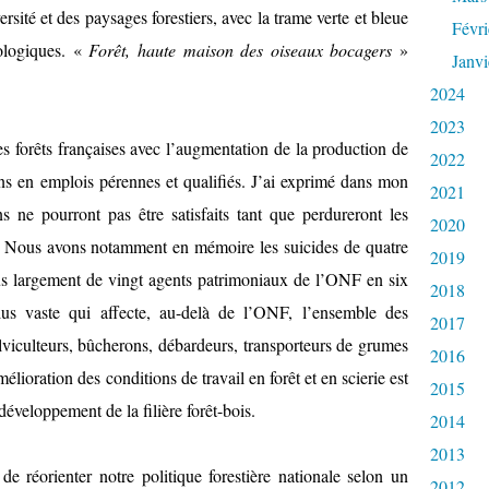
rsité et des paysages forestiers, avec la trame verte et bleue
Févri
ologiques. «
Forêt, haute maison des oiseaux bocagers
»
Janvi
2024
2023
s forêts françaises avec l’augmentation de la production de
2022
oins en emplois pérennes et qualifiés. J’ai exprimé dans mon
2021
 ne pourront pas être satisfaits tant que perdureront les
2020
êt. Nous avons notamment en mémoire les suicides de quatre
2019
 plus largement de vingt agents patrimoniaux de l’ONF en six
2018
lus vaste qui affecte, au-delà de l’ONF, l’ensemble des
2017
sylviculteurs, bûcherons, débardeurs, transporteurs de grumes
2016
amélioration des conditions de travail en forêt et en scierie est
2015
éveloppement de la filière forêt-bois.
2014
2013
 réorienter notre politique forestière nationale selon un
2012