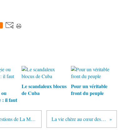
0
Le scandaleux blocus
Pour un véritable
 ou
de Cuba
front du peuple
: il faut
André Chassaigne répond aux questions de La Montagne
La vie chère au cœur des luttes