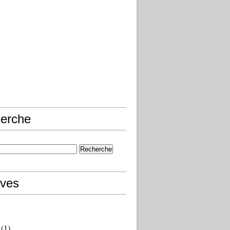
erche
ives
(1)