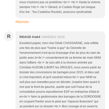
nous n'aurions pas ce problème.<br /> <br /> Hasta la victoria
siempre !<br /> <br /> Gérard, lo Castelo Roge (en langue
d'oc lire : "lou Castellou Routsé), anarcoco syndicaliste
Répondre
R
RIGAUD André
10/04/2012 19:02
Excellent papier, mon cher Dédé CHASSAIGNE, cela reflète
une fois de plus que "l'usine à gaz" du Grenelle de
l'environnement n'est qu'un brassage d'air de plus du nain de
jardin avec le<br /> consentement de sa femme de main NKM
dans l'affaire.<br /> Je suis allé à la réunion animée par
Christian AUDOIN à BORT les ORGUES, nous avons parlé du
dossier des concessions de barrages pour 2015; et dieu sait
si c'est important, et qu'il vaudrait mieux<br /> que NKM ne
soit plus aux manettes pour en décider: j'espère bien quant à
moi que le front de gauche, quelle que soit l'issue de la
consultation pourra repositionner EDF en entreprise d'état et
en<br /> faire la gestionnaire des barrages de la DORDOGNE
en coupant l'herbe sous le pied aux "rapaces financiers" qui
se pointent sur ce dossier.<br /> Bon courage et en avant la