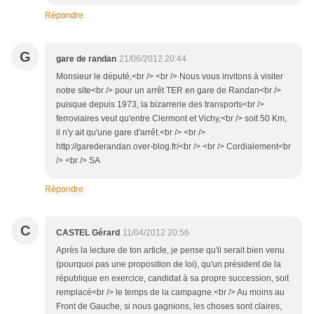
Répondre
G
gare de randan
21/06/2012 20:44
Monsieur le député,<br /> <br /> Nous vous invitons à visiter
notre site<br /> pour un arrêt TER en gare de Randan<br />
puisque depuis 1973, la bizarrerie des transports<br />
ferroviaires veut qu'entre Clermont et Vichy,<br /> soit 50 Km,
il n'y ait qu'une gare d'arrêt.<br /> <br />
http://garederandan.over-blog.fr/<br /> <br /> Cordialement<br
/> <br /> SA
Répondre
C
CASTEL Gérard
11/04/2012 20:56
Après la lecture de ton article, je pense qu'il serait bien venu
(pourquoi pas une proposition de loi), qu'un président de la
république en exercice, candidat à sa propre succession, soit
remplacé<br /> le temps de la campagne.<br /> Au moins au
Front de Gauche, si nous gagnions, les choses sont claires,