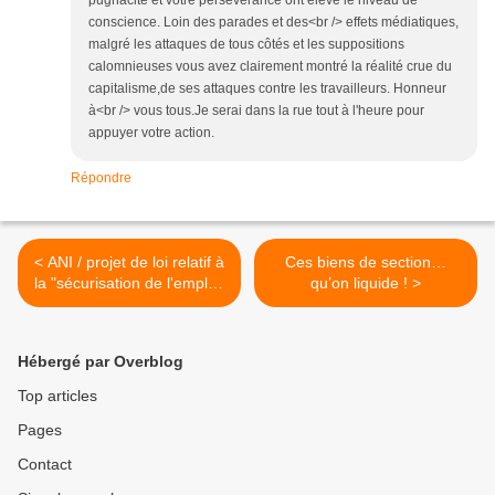
pugnacité et votre persévérance ont élevé le niveau de
conscience. Loin des parades et des<br /> effets médiatiques,
malgré les attaques de tous côtés et les suppositions
calomnieuses vous avez clairement montré la réalité crue du
capitalisme,de ses attaques contre les travailleurs. Honneur
à<br /> vous tous.Je serai dans la rue tout à l'heure pour
appuyer votre action.
Répondre
< ANI / projet de loi relatif à
Ces biens de section…
la "sécurisation de l'emploi"
qu’on liquide ! >
: intervention générale
Hébergé par Overblog
Top articles
Pages
Contact