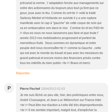
précariat la norme , l' adaptation forcée aux managements sur
ordre des actionnaires du toujours plus tout ça font que ce
gouv; joue avec le feu. Comme ils ont<br /> voté le traité
Sarkozy-Merkel et Hollande en suiviste il y a une rupture
manifeste avec le cap à "gauche" de cette coque de noix qui
va en embarcation ivre dans le mur . Comme toi et les FdG<br
/> élus-es nous ne nous laisserons pas faire et que toute l'
année 2013 nos mobilisations progressent et portent de
merveilleux fruits . Nous sommes en dynamique et notre
peuple doit nous reconnaître<br /> comme la Gauche , celle
qui est avec le monde du travail et pas avec les messieurs du
grand patronat et encore moins des financiers privés contre
tous les intérêts du bien public.<br /> Bravo et merci.
Répondre
P
Pierre Fischof
10/04/2013 01:03
Je me suis fâché un peu vite, hier, des polémiques entre vous,
André Chassaigne, et Jean-Luc Mélenchon sur France-Inter.
<br /> Peut-être ma réaction a-t-elle été très disproportionnée.
<br /> Il me semble important, malgré tout, d'empêcher la