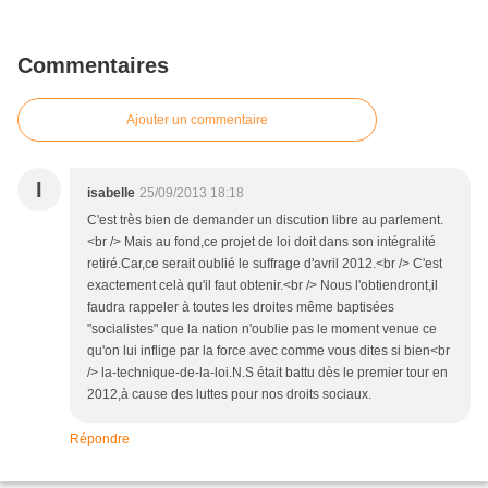
Commentaires
Ajouter un commentaire
I
isabelle
25/09/2013 18:18
C'est très bien de demander un discution libre au parlement.
<br /> Mais au fond,ce projet de loi doit dans son intégralité
retiré.Car,ce serait oublié le suffrage d'avril 2012.<br /> C'est
exactement celà qu'il faut obtenir.<br /> Nous l'obtiendront,il
faudra rappeler à toutes les droites même baptisées
"socialistes" que la nation n'oublie pas le moment venue ce
qu'on lui inflige par la force avec comme vous dites si bien<br
/> la-technique-de-la-loi.N.S était battu dès le premier tour en
2012,à cause des luttes pour nos droits sociaux.
Répondre