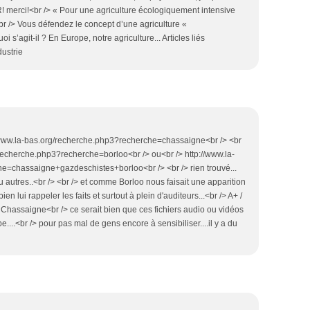
ER! merci!<br /> « Pour une agriculture écologiquement intensive
 /> Vous défendez le concept d’une agriculture «
 s’agit-il ? En Europe, notre agriculture... Articles liés
dustrie
//www.la-bas.org/recherche.php3?recherche=chassaigne<br /> <br
/recherche.php3?recherche=borloo<br /> ou<br /> http://www.la-
e=chassaigne+gazdeschistes+borloo<br /> <br /> rien trouvé...
u autres..<br /> <br /> et comme Borloo nous faisait une apparition
bien lui rappeler les faits et surtout à plein d'auditeurs...<br /> A+ /
é Chassaigne<br /> ce serait bien que ces fichiers audio ou vidéos
....<br /> pour pas mal de gens encore à sensibiliser....il y a du