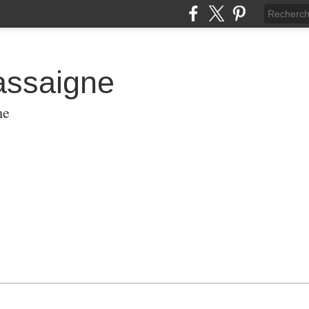
assaigne
me