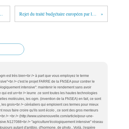
férendum - Question au Gouvernement
Rejet du traité budgétaire européen par les députés du Front de Gauche
 ogm est très bien<br /> à part que vous employez le terme
sive"<br /> c'est le projet FARRE de la FNSEA pour contrer le
écologiquement intensive": maintenir le rendement sans avoir
e qui est un<br /> leurre .ce sont toutes les hautes technologies
velles molécules, les ogm. (invention de la FNSEA) en fait, ce sont
, les grois<br /> céréaliers qui emploient ces termes pour mieux
ent nous faire croire qu'ils sont écolo , ce sont des gros menteurs
<br /> <br /> (http://www.usinenouvelle.com/article/pour-une-
sive.N127088<br /> "agriculture'écologiquement intensive" réseau
toujours autant d'antibio, d'hormone, de phyto...Voilà, j'espère