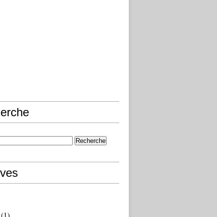
erche
ives
(1)