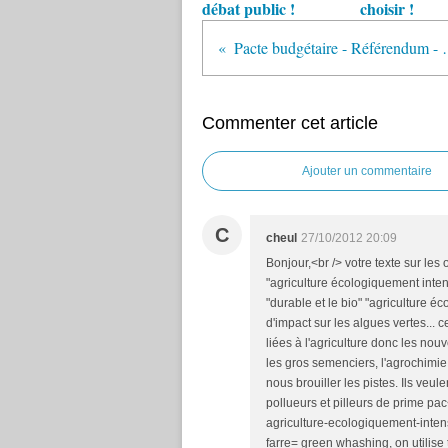
débat public !
choisir !
Pacte budgétaire - Ré
Commenter cet article
Ajouter un commentaire
C
cheul
27/10/2012 20:09
Bonjour,<br /> votre texte sur les
"agriculture écologiquement inten
"durable et le bio" "agriculture 
d'impact sur les algues vertes... c
liées à l'agriculture donc les nou
les gros semenciers, l'agrochimie
nous brouiller les pistes. Ils veul
pollueurs et pilleurs de prime pac
agriculture-ecologiquement-inten
farre= green whashing, on utilise 