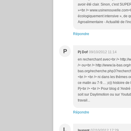
avoir été clair. Sinon, c'est SUP
»<br /> www.usinenouvelle.com<br
écologiquement intensive », de quoi
Agroalimentaire - Actualité de l'in
Répondre
P
Pj Dof
09/10/2012 11:14
en recherchant avec<br /> http:
/> ou<br /> http://www.la-bas.org
bas.org/recherche.php3?recherch
<br /> <br /> ni dans les thèmes o
ce matin au 7-9.... ;o)) histoire de 
Pj<br /> <br /> Pour blog d 'Andr
soit sur Daylimotion ou sur Youtube
travail...
Répondre
L
laurent
07/10/2012 17:29