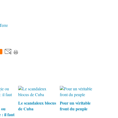
Terre
0
Le scandaleux blocus
Pour un véritable
 ou
de Cuba
front du peuple
: il faut