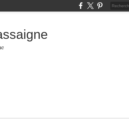
assaigne
me