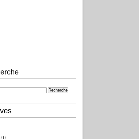
erche
ives
(1)