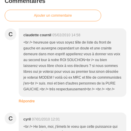
Commentaires
Ajouter un commentaire
C
claudette cournil
05/02/2010 14:58
<br /> heureuse que vous soyez tête de liste du front de
gauche en auvergne.cepandant un doute et une crainte
demeure dans mon esprit! appellerez vous à donner vos voix
au second tour à notre ROI SOUCHON<br /> ou bien
laisserez vous libre choix à vos électeurs ? si nous sommes
libres oui je voterai pour vous au premier tour.sinon désolée
je voterai MODEM ! voilà où ex MRC et fille de commmunistes
j'en<br /> suis. moi et bien d'autres personnes de la PURE
GAUCHE.<br /> trés respectueusement<br /> <br /> <br />
Répondre
C
cyril
07/01/2010 12:01
<br /> He bien, moi, j'émets le voeu que cette puissance qui