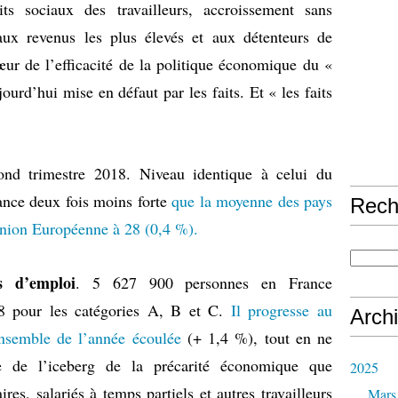
its sociaux des travailleurs, accroissement sans
aux revenus les plus élevés et aux détenteurs de
œur de l’efficacité de la politique économique du «
ourd’hui mise en défaut par les faits. Et « les faits
nd trimestre 2018. Niveau identique à celui du
sance deux fois moins forte
que la moyenne des pays
Rech
Union Européenne à 28 (0,4 %).
 d’emploi
. 5 627 900 personnes en France
18 pour les catégories A, B et C.
Il progresse au
Arch
ensemble de l’année écoulée
(+ 1,4 %), tout en ne
ée de l’iceberg de la précarité économique que
2025
res, salariés à temps partiels et autres travailleurs
Mars