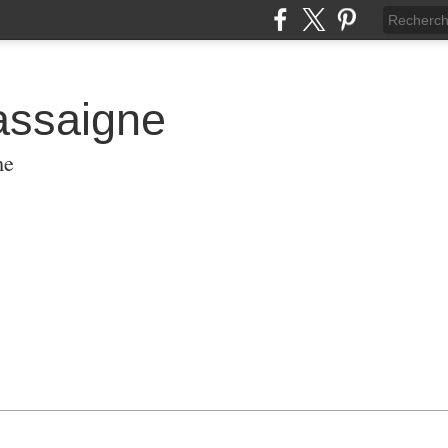
assaigne
me