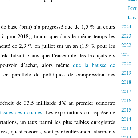
Févri
Janvi
 de base (brut) n’a progressé que de 1,5 % au cours
2024
7 à juin 2018), tandis que dans le même temps les
2023
2022
nté de 2,3 % en juillet sur un an (1,9 % pour les
2021
 Cela faisait 7 ans que l’ensemble des Français-e-s
2020
 pouvoir d’achat, alors même
que la hausse de
2019
e
en parallèle de politiques de compression des
2018
2017
2016
déficit de 33,5 milliards d’€ au premier semestre
2015
 issues des douanes
. Les exportations ont représenté
2014
tations, un taux parmi les plus faibles enregistrés
2013
res, quasi records, sont particulièrement alarmants
2012