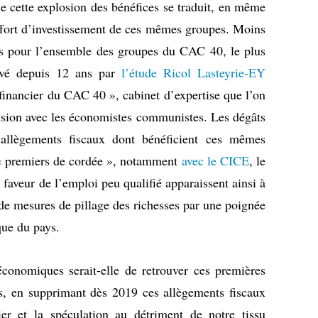
ue cette explosion des bénéfices se traduit, en même
effort d’investissement de ces mêmes groupes. Moins
ts pour l’ensemble des groupes du CAC 40, le plus
levé depuis 12 ans par
l’étude Ricol Lasteyrie-EY
 financier du CAC 40 », cabinet d’expertise que l’on
lusion avec les économistes communistes. Les dégâts
allègements fiscaux dont bénéficient ces mêmes
« premiers de cordée », notamment
avec le CICE
, le
n faveur de l’emploi peu qualifié apparaissent ainsi à
té de mesures de pillage des richesses par une poignée
que du pays.
 économiques serait-elle de retrouver ces premières
, en supprimant dès 2019 ces allègements fiscaux
ier et la spéculation au détriment de notre tissu