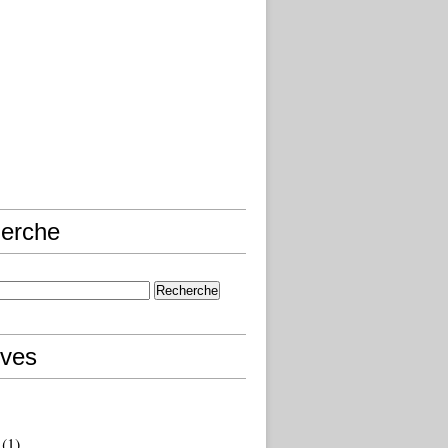
erche
ives
(1)