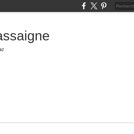
assaigne
me