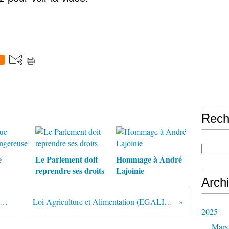
0
Rech
e
Le Parlement doit
Hommage à André
reprendre ses droits
Lajoinie
Arch
eur le Président : c’est bien le coût du capital qui plombe l’économie française (Tribune)
Loi Agriculture et Alimentation (EGALIM) : une succession de renoncements qui mènent à l'échec (intervention)
2025
Mars