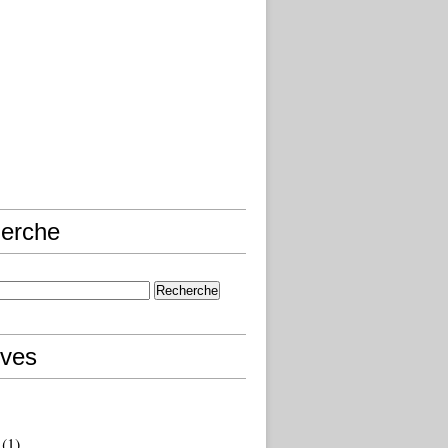
erche
ives
(1)