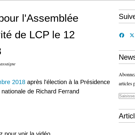
pour l'Assemblée
Suiv
vité de LCP le 12
8
News
assaigne
Abonnez-
mbre 2018
après l'élection à la Présidence
articles 
 nationale de Richard Ferrand
Artic
z pour voir la vidéo.