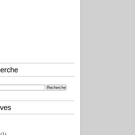
erche
ives
(1)