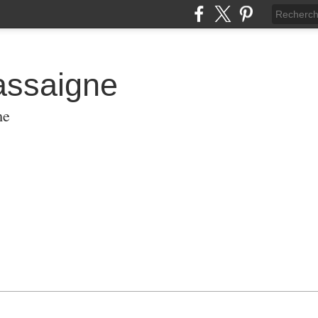
assaigne
me