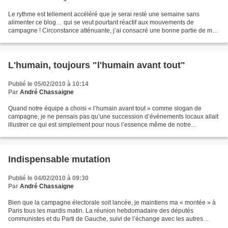
Le rythme est tellement accéléré que je serai resté une semaine sans
alimenter ce blog… qui se veut pourtant réactif aux mouvements de
campagne ! Circonstance atténuante, j’ai consacré une bonne partie de mon
activité à la situation d’Hilario Gonzales,...
L'humain, toujours "l'humain avant tout"
Publié le 05/02/2010 à 10:14
Par
André Chassaigne
Quand notre équipe a choisi « l’humain avant tout » comme slogan de
campagne, je ne pensais pas qu’une succession d’événements locaux allait
illustrer ce qui est simplement pour nous l’essence même de notre
engagement politique. Ainsi, depuis une semaine,...
Indispensable mutation
Publié le 04/02/2010 à 09:30
Par
André Chassaigne
Bien que la campagne électorale soit lancée, je maintiens ma « montée » à
Paris tous les mardis matin. La réunion hebdomadaire des députés
communistes et du Parti de Gauche, suivi de l’échange avec les autres
députés du groupe, notamment les Verts, est...