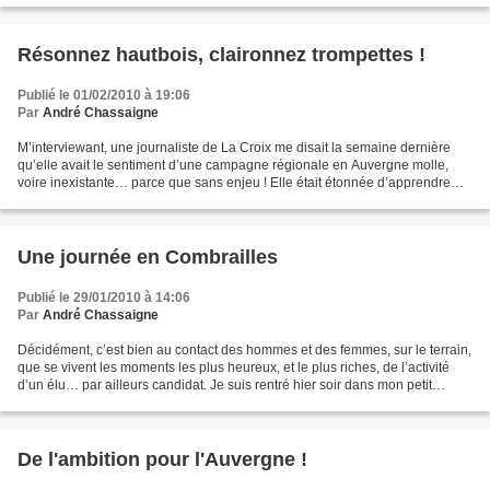
Résonnez hautbois, claironnez trompettes !
Publié le 01/02/2010 à 19:06
Par
André Chassaigne
M’interviewant, une journaliste de La Croix me disait la semaine dernière
qu’elle avait le sentiment d’une campagne régionale en Auvergne molle,
voire inexistante… parce que sans enjeu ! Elle était étonnée d’apprendre
que j’étais, avec la liste que je...
Une journée en Combrailles
Publié le 29/01/2010 à 14:06
Par
André Chassaigne
Décidément, c’est bien au contact des hommes et des femmes, sur le terrain,
que se vivent les moments les plus heureux, et le plus riches, de l’activité
d’un élu… par ailleurs candidat. Je suis rentré hier soir dans mon petit
village comblé par une journée...
De l'ambition pour l'Auvergne !